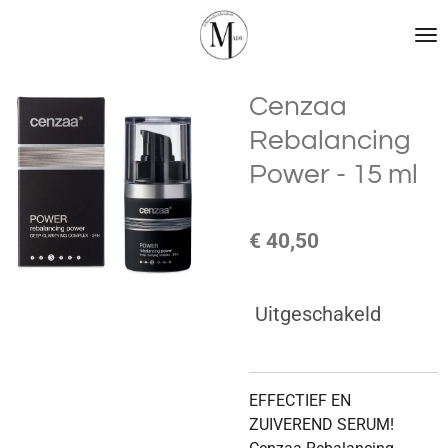
Ga
direct
naar
de
Cenzaa
hoofdinhoud
Rebalancing
Power - 15 ml
€ 40,50
Uitgeschakeld
EFFECTIEF EN
ZUIVEREND SERUM!