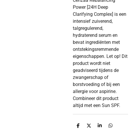
Cenzaa Rebalancing
Power [24H Deep
Clarifying Complex] is een
intensief zuiverend,
talgregulerend,
hydraterend serum en
bevat ingrediënten met
ontstekingsremmende
eigenschappen. Let op! Dit
product wordt niet
geadviseerd tijdens de
zwangerschap of
borstvoeding of bij een
allergie voor aspirine.
Combineer dit product
altijd met een Sun SPF.
D
D
S
D