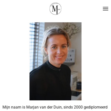
Ga
direct
naar
de
hoofdinhoud
Mijn naam is Marjan van der Duin, sinds 2000 gediplomeerd