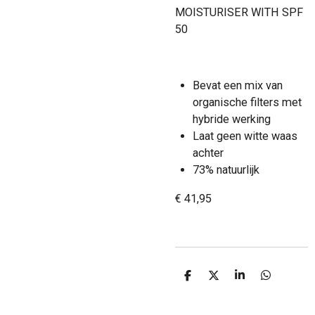
MOISTURISER WITH SPF
50
Bevat een mix van
organische filters met
hybride werking
Laat geen witte waas
achter
73% natuurlijk
€ 41,95
D
D
S
D
e
e
h
e
l
e
a
l