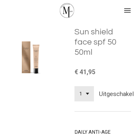
Ga
direct
naar
de
Sun shield
hoofdinhoud
face spf 50
50ml
€ 41,95
Uitgeschakel
DAILY ANTI-AGE