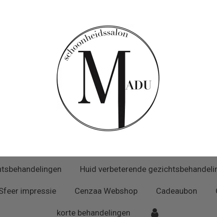
htsbehandelingen
Huid verbeterende gezichtsbehandeli
Sfeer impressie
Cenzaa Webshop
Cadeaubon
korte behandelingen