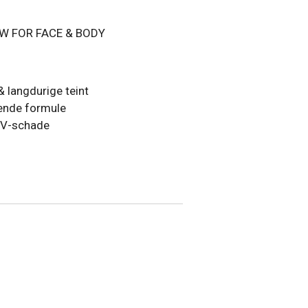
W FOR FACE & BODY
& langdurige teint
ende formule
 UV-schade