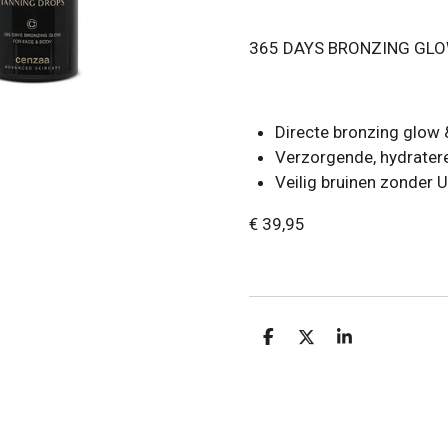
365 DAYS BRONZING GLO
Directe bronzing glow 
Verzorgende, hydrater
Veilig bruinen zonder
€ 39,95
D
D
S
e
e
h
l
e
a
e
l
r
n
e