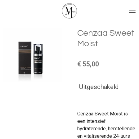
Ga
direct
naar
de
Cenzaa Sweet
hoofdinhoud
Moist
€ 55,00
Uitgeschakeld
Cenzaa Sweet Moist is
een intensief
hydraterende, herstellende
en vitaliserende 24-uurs