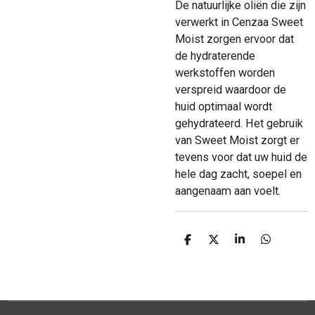
De natuurlijke oliën die zijn
verwerkt in Cenzaa Sweet
Moist zorgen ervoor dat
de hydraterende
werkstoffen worden
verspreid waardoor de
huid optimaal wordt
gehydrateerd. Het gebruik
van Sweet Moist zorgt er
tevens voor dat uw huid de
hele dag zacht, soepel en
aangenaam aan voelt.
D
D
S
D
e
e
h
e
l
e
a
l
e
l
r
e
n
e
n