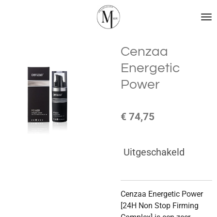
Ga
direct
naar
de
Cenzaa
hoofdinhoud
Energetic
Power
€ 74,75
Uitgeschakeld
Cenzaa Energetic Power
[24H Non Stop Firming